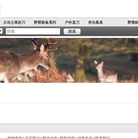
大马士革折刀
野营装备系列
户外直刀
斧头装具
野营
著名军刺
多功能铲
开山
搜索
刀
弹簧跳刀
户外手工精品系列
手工锻打刀具