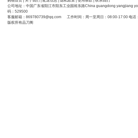
购物首页
|
关于我们
|
配送信息
|
隐私政策
|
使用条款
|
联系我们
公司地址：中国广东省阳江市阳东工业园裕东路China guangdong yangjiang yoto indus
码：529500
客服邮箱：869780739@qq.com 工作时间：周一至周日：08:00-17:00 电话：13
版权所有品刀阁