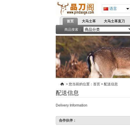
语言
首页
大马士革
大马士革直刀
高端刀具
商品搜索：
精品小刀系列
战术折刀
蝴蝶甩
飞镖拳套
爪刀手刺
>
您当前的位置：
首页
>
配送信息
配送信息
Delivery Information
合作伙伴：