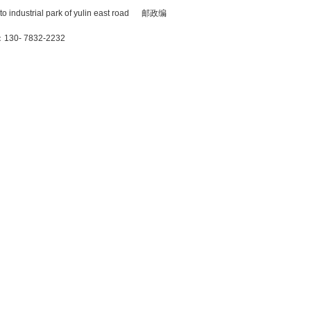
trial park of yulin east road 邮政编
0- 7832-2232