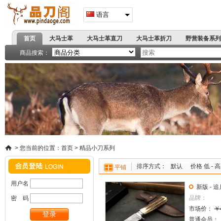
语言
首页
大马士革
大马士革直刀
大马士革折刀
野营装备系列
高端刀具
著名军刺
商品搜索：
精品小刀系列
战术折刀
蝴蝶甩刀
弹簧跳刀
户
飞镖拳套
爪刀手刺
手
>
您当前的位置：
首页
>
精品小刀系列
排序方式：
默认
价格 低 - 高
平铺
用户名
新版 - 
品牌：
密 码
市场价：
￥
普通会员：