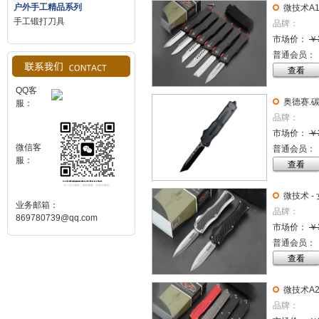
户外手工精品系列
微技术A
手工锻打刀具
品牌：
市场价：
￥
普通会员：
查看
QQ客
奥德赛.
服：
品牌：
市场价：
￥
微信客
普通会员：
服：
查看
微技术 -
业务邮箱：
品牌：
869780739@qq.com
市场价：
￥
普通会员：
查看
微技术A
品牌：
柄）