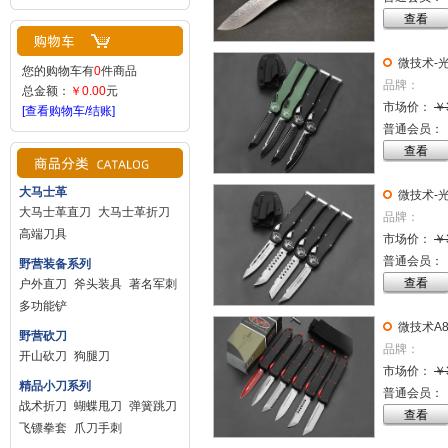
查看
微技术-
您的购物车有
0
件商品
品牌：
总金额：
￥0.00
元
市场价：
￥
[查看购物车/结账]
普通会员：
查看
大马士革
微技术-
大马士革直刀
大马士革折刀
品牌：
高端刀具
市场价：
￥
普通会员：
野营装备系列
查看
户外直刀
斧头装具
著名军刺
多功能铲
微技术A
野营砍刀
品牌：
开山砍刀
狗腿刀
市场价：
￥
精品小刀系列
普通会员：
战术折刀
蝴蝶甩刀
弹簧跳刀
查看
飞镖拳套
爪刀手刺