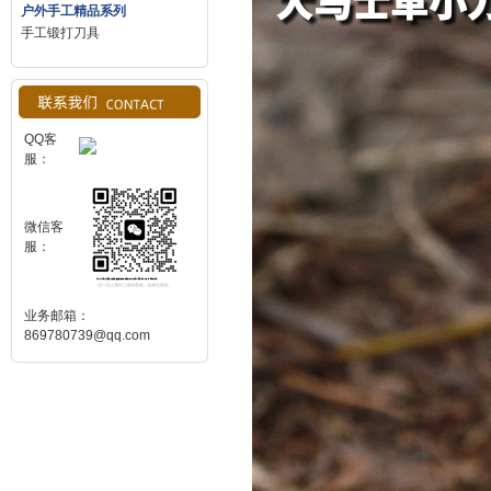
户外手工精品系列
手工锻打刀具
QQ客
服：
微信客
服：
业务邮箱：
869780739@qq.com