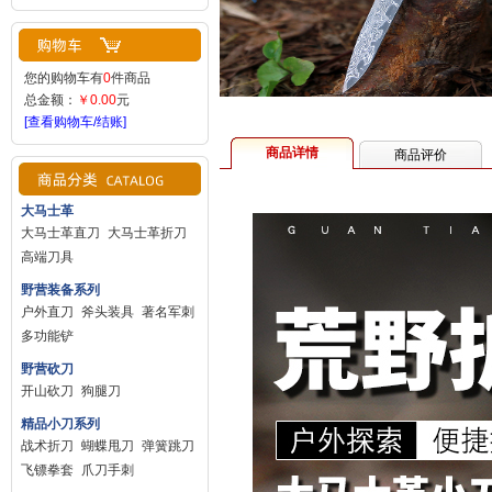
您的购物车有
0
件商品
总金额：
￥0.00
元
[查看购物车/结账]
商品详情
商品评价
大马士革
大马士革直刀
大马士革折刀
高端刀具
野营装备系列
户外直刀
斧头装具
著名军刺
多功能铲
野营砍刀
开山砍刀
狗腿刀
精品小刀系列
战术折刀
蝴蝶甩刀
弹簧跳刀
飞镖拳套
爪刀手刺