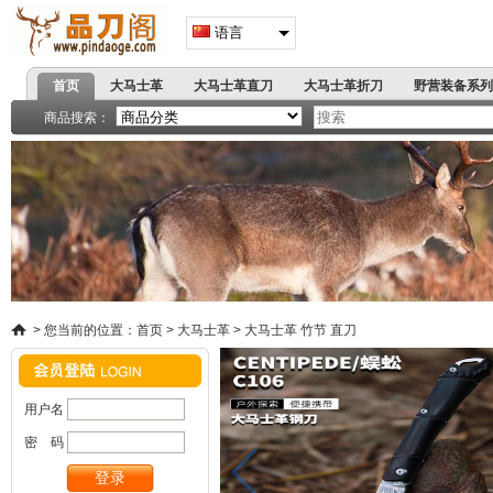
语言
首页
大马士革
大马士革直刀
大马士革折刀
野营装备系列
高端刀具
著名军刺
商品搜索：
精品小刀系列
战术折刀
蝴蝶甩刀
弹簧跳刀
户
飞镖拳套
爪刀手刺
手
>
您当前的位置：
首页
>
大马士革
>
大马士革 竹节 直刀
用户名
密 码