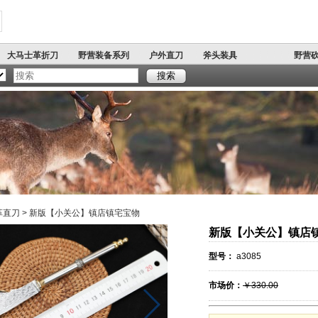
大马士革折刀
野营装备系列
户外直刀
斧头装具
野营
著名军刺
多功能铲
开山
搜索
刀
弹簧跳刀
户外手工精品系列
手工锻打刀具
革直刀
>
新版【小关公】镇店镇宅宝物
新版【小关公】镇店
型号：
a3085
市场价：
￥330.00