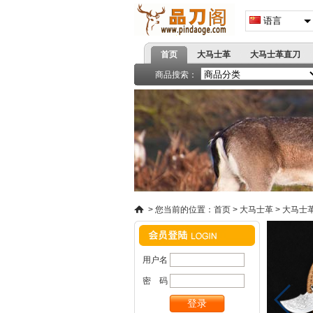
语言
首页
大马士革
大马士革直刀
高端刀具
商品搜索：
精品小刀系列
战术折刀
蝴蝶甩
飞镖拳套
爪刀手刺
>
您当前的位置：
首页
>
大马士革
>
大马士
用户名
密 码