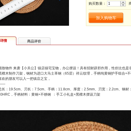
购买数量：
加入购物车
详情
商品评价
精致物件 来袭【小关公】镇店镇宅宝物，办公摆设！具有招财辟邪作用，性价比也是
黑檀木制作刀架，钢材为进口大马士革钢（65层）祥云纹理，手柄纯黄铜护手组合+
喜欢的朋友可以入一把镇店之宝，
——
总长：19.5cm、刃长：7.5cm、手柄：11.8cm、厚度：2.5mm、刃宽：2.2cm、
60HRC，手柄材料：黄铜+不锈钢 ：手工小礼盒+黑檀木摆设刀架