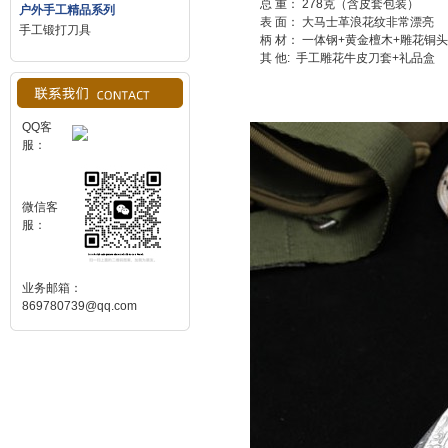
总 重： 278克（含皮套包装）
户外手工精品系列
表 面： 大马士革浪花纹非常漂亮
手工锻打刀具
柄 材： 一体钢+黄金檀木+雕花铜头
其 他: 手工雕花牛皮刀套+礼品盒
QQ客
服：
微信客
服：
业务邮箱：
869780739@qq.com