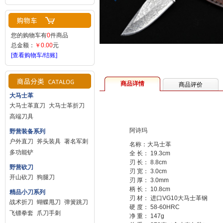
您的购物车有
0
件商品
总金额：
￥0.00
元
[查看购物车/结账]
商品详情
商品评价
大马士革
大马士革直刀
大马士革折刀
高端刀具
阿诗玛
野营装备系列
户外直刀
斧头装具
著名军刺
名称：大马士革
多功能铲
全 长： 19.3cm
刃 长： 8.8cm
野营砍刀
刃 宽： 3.0cm
开山砍刀
狗腿刀
刃 厚： 3.0mm
柄 长： 10.8cm
精品小刀系列
刃 材： 进口VG10大马士革钢
战术折刀
蝴蝶甩刀
弹簧跳刀
硬 度： 58-60HRC
飞镖拳套
爪刀手刺
净 重： 147g