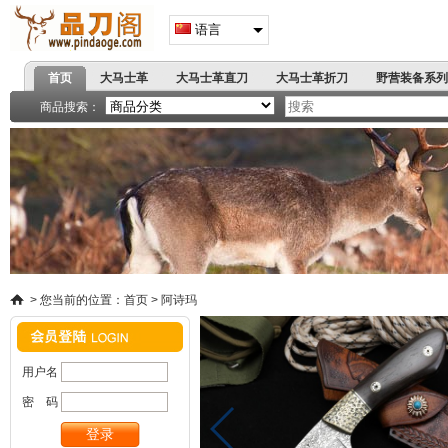
语言
首页
大马士革
大马士革直刀
大马士革折刀
野营装备系列
高端刀具
著名军刺
商品搜索：
精品小刀系列
战术折刀
蝴蝶甩刀
弹簧跳刀
户
飞镖拳套
爪刀手刺
手
>
您当前的位置：
首页
>
阿诗玛
用户名
密 码