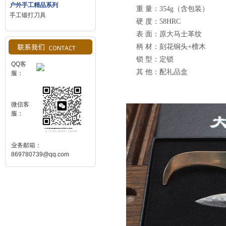
户外手工精品系列
重 量：354g（含包装）
手工锻打刀具
硬 度：58HRC
表 面：原大马士革纹
柄 材：刻花铜头+檀木
锁 型：定锁
QQ客
其 他：配礼品盒
服：
微信客
服：
业务邮箱：
869780739@qq.com