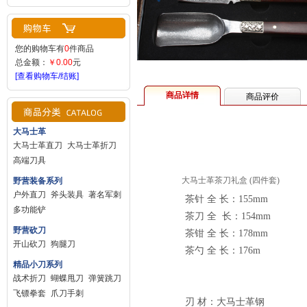
您的购物车有
0
件商品
总金额：
￥0.00
元
[查看购物车/结账]
商品详情
商品评价
大马士革
大马士革直刀
大马士革折刀
高端刀具
大马士革茶刀礼盒 (四件套)
野营装备系列
户外直刀
斧头装具
著名军刺
茶针 全 长：155mm
多功能铲
茶刀 全 长：154mm
野营砍刀
茶钳 全 长：178mm
开山砍刀
狗腿刀
茶勺 全 长：176m
精品小刀系列
战术折刀
蝴蝶甩刀
弹簧跳刀
飞镖拳套
爪刀手刺
刃 材：大马士革钢