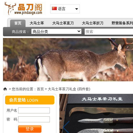
语言
首页
大马士革
大马士革直刀
大马士革折刀
野营装备系列
高端刀具
著名军刺
商品搜索：
精品小刀系列
战术折刀
蝴蝶甩刀
弹簧跳刀
户
飞镖拳套
爪刀手刺
手
>
您当前的位置：
首页
>
大马士革茶刀礼盒 (四件套)
用户名
密 码