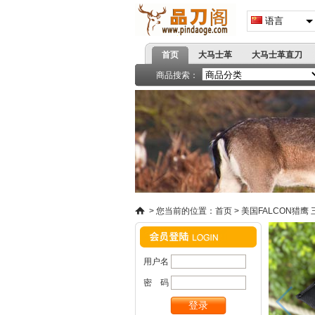
语言
首页
大马士革
大马士革直刀
高端刀具
商品搜索：
精品小刀系列
战术折刀
蝴蝶甩
飞镖拳套
爪刀手刺
>
您当前的位置：
首页
>
美国FALCON猎鹰
用户名
密 码