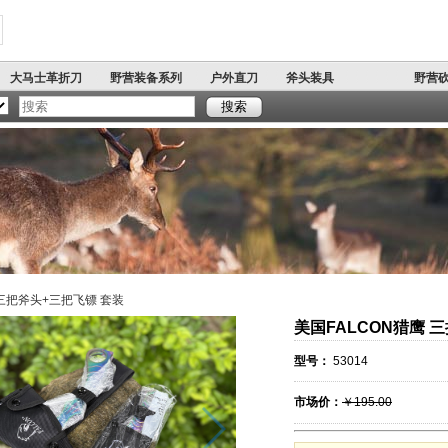
大马士革折刀
野营装备系列
户外直刀
斧头装具
野营
著名军刺
多功能铲
开山
搜索
刀
弹簧跳刀
户外手工精品系列
手工锻打刀具
 三把斧头+三把飞镖 套装
美国FALCON猎鹰 
型号：
53014
市场价：
￥195.00