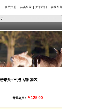
会员注册
|
会员登录
|
关于我们
|
在线留言
砍刀
砍刀
狗腿刀
三把斧头+三把飞镖 套装
￥125.00
普通会员：