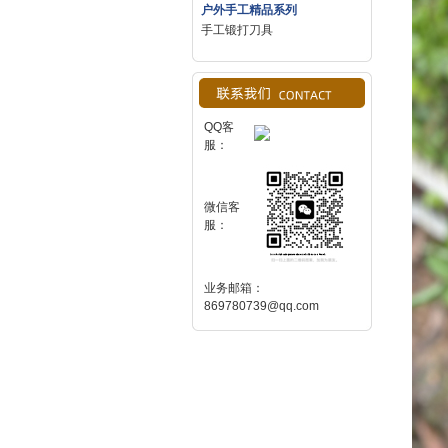
户外手工精品系列
手工锻打刀具
QQ客
服：
微信客
服：
业务邮箱：
869780739@qq.com