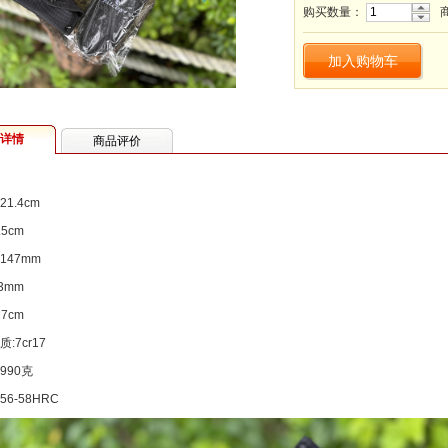
购买数量：
加入购物车
详情
商品评价
1.4cm
.5cm
147mm
3mm
17cm
:7cr17
990克
6-58HRC