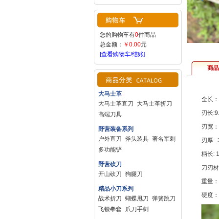
您的购物车有
0
件商品
总金额：
￥0.00
元
[查看购物车/结账]
商品
大马士革
全长：2
大马士革直刀
大马士革折刀
刃长:9
高端刀具
刃宽：
野营装备系列
户外直刀
斧头装具
著名军刺
刃厚: 
多功能铲
柄长: 
野营砍刀
刀刃材质
开山砍刀
狗腿刀
重量：
精品小刀系列
硬度：5
战术折刀
蝴蝶甩刀
弹簧跳刀
飞镖拳套
爪刀手刺