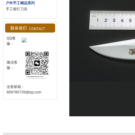
户外手工精品系列
手工锻打刀具
QQ客
服：
微信客
服：
业务邮箱：
869780739@qq.com