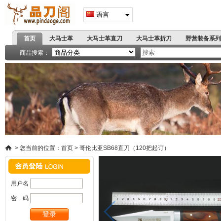
语言
首页
大马士革
大马士革直刀
大马士革折刀
野营装备系列
高端刀具
著名军刺
商品搜索：
精品小刀系列
战术折刀
蝴蝶甩刀
弹簧跳刀
户
飞镖拳套
爪刀手刺
手
>
您当前的位置：
首页
>
哥伦比亚SB68直刀（120把起订）
用户名
密 码