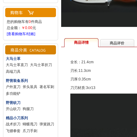
您的购物车有
0
件商品
总金额：
￥0.00
元
[查看购物车/结账]
商品详情
商品评价
大马士革
全长：21.4cm
大马士革直刀
大马士革折刀
刃长:11.3cm
高端刀具
刃厚:0.35cm
野营装备系列
户外直刀
斧头装具
著名军刺
刀刃材质:3cr13
多功能铲
野营砍刀
开山砍刀
狗腿刀
精品小刀系列
战术折刀
蝴蝶甩刀
弹簧跳刀
飞镖拳套
爪刀手刺